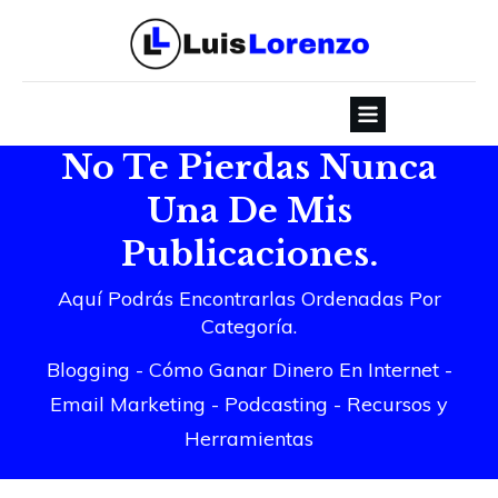
No Te Pierdas Nunca
Una De Mis
Publicaciones.
Aquí Podrás Encontrarlas Ordenadas Por
Categoría.
Blogging
-
Cómo Gan
ar Dinero En Internet
-
Email Marketing
-
Podcasting
-
Recursos y
Herramientas