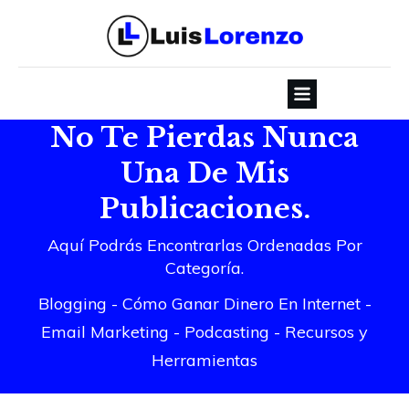
No Te Pierdas Nunca
Una De Mis
Publicaciones.
Aquí Podrás Encontrarlas Ordenadas Por
Categoría.
Blogging
-
Cómo Gan
ar Dinero En Internet
-
Email Marketing
-
Podcasting
-
Recursos y
Herramientas