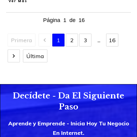
Ver Más
Página
1
de
16
Primera
1
2
3
...
16
Última
Decídete - Da El Siguiente
Paso
Aprende y Emprende - Inicia Hoy Tu Negocio
En Internet.