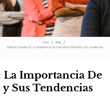
/
/
Inicio
Blog
Podcast Episodio 32: La Importancia De Una Marca Personal y Sus Tendencias
: La Importancia De
 y Sus Tendencias