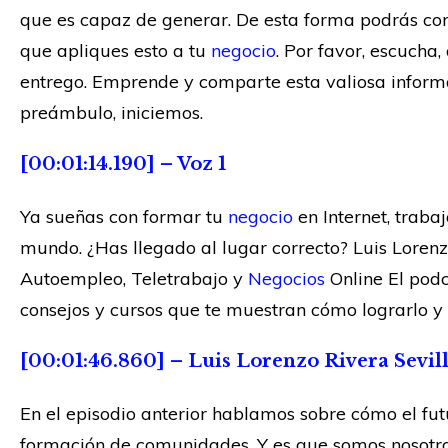
que es capaz de generar. De esta forma podrás co
que apliques esto a tu
negocio
. Por favor, escucha
entrego. Emprende y comparte esta valiosa informa
preámbulo, iniciemos.
[00:01:14.190] – Voz 1
Ya sueñas con formar tu
negocio
en Internet, traba
mundo. ¿Has llegado al lugar correcto? Luis Lore
Autoempleo, Teletrabajo y
Negocios
Online El podc
consejos y cursos que te muestran cómo lograrlo y a
[00:01:46.860] – Luis Lorenzo Rivera Sevil
En el episodio anterior hablamos sobre cómo el fut
formación de comunidades. Y es que somos nosotr